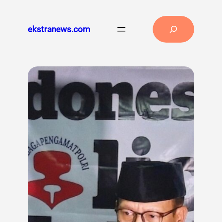
Lewati
ke
Search
ekstranews.com
konten