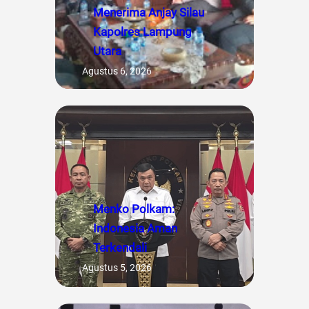
Menerima Anjay Silau
Kapolres Lampung
Utara
Agustus 6, 2026
Menko Polkam:
Indonesia Aman
Terkendali
Agustus 5, 2026