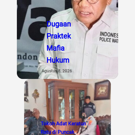
Dugaan
Praktek
Mafia
Hukum
Agustus 8, 2026
Tokoh Adat Keratun
Ratu di Puncak